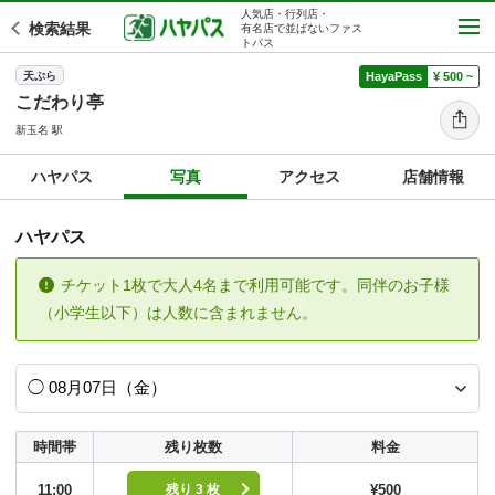
人気店・行列店・
検索結果
有名店で並ばないファス
トパス
天ぷら
HayaPass
¥ 500 ~
こだわり亭
新玉名 駅
ハヤパス
写真
アクセス
店舗情報
ハヤパス
チケット1枚で大人4名まで利用可能です。同伴のお子様
（小学生以下）は人数に含まれません。
時間帯
残り枚数
料金
11:00
¥500
残り 3 枚