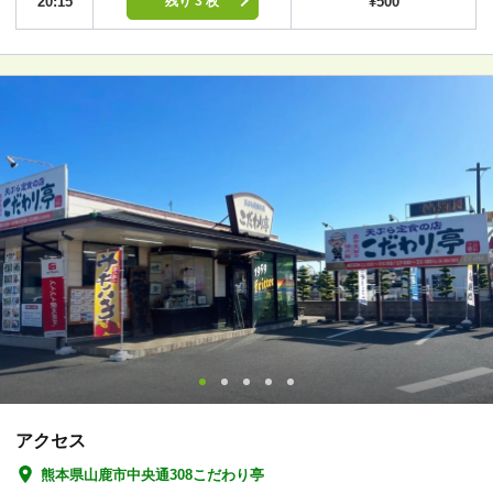
20:15
¥500
残り 3 枚
アクセス
熊本県山鹿市中央通308こだわり亭