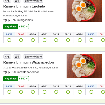
라면
만두
유소바·마제소바
Ramen Ichimujin Enokida
Murashita Building 1F 2-3-1 Enokida,Hakata-ku,
Fukuoka City,Fukuoka
역에서 769m higashihie
HayaPass
¥ 500 ~
08/08
08/09
08/10
08/11
08/12
08/13
08/14
08/15
08/1
라면
만두
유소바·마제소바
Ramen Ichimujin Watanabedori
3-11-10 Watanabedori,Chuo-ku, Fukuoka,Fukuoka
역에서 500m watanabedoori
HayaPass
¥ 500 ~
08/08
08/09
08/10
08/11
08/12
08/13
08/14
08/15
08/1