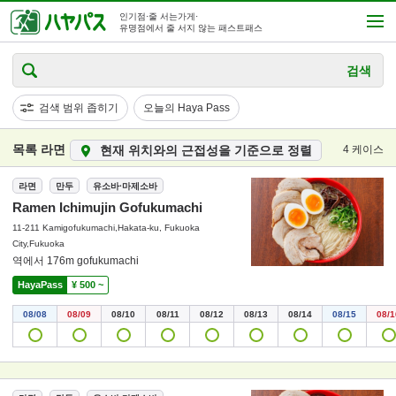
인기점·줄 서는가게·
유명점에서 줄 서지 않는 패스트패스
검색
검색 범위 좁히기
오늘의 Haya Pass
목록 라면
현재 위치와의 근접성을 기준으로 정렬
4 케이스
라면
만두
유소바·마제소바
Ramen Ichimujin Gofukumachi
11-211 Kamigofukumachi,Hakata-ku, Fukuoka
City,Fukuoka
역에서 176m gofukumachi
HayaPass
¥ 500 ~
08/08
08/09
08/10
08/11
08/12
08/13
08/14
08/15
08/1