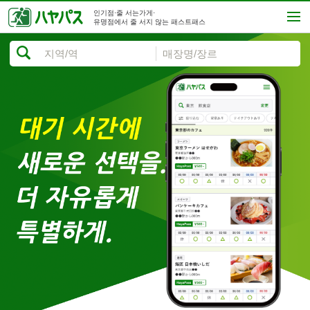
인기점·줄 서는가게·
유명점에서 줄 서지 않는 패스트패스