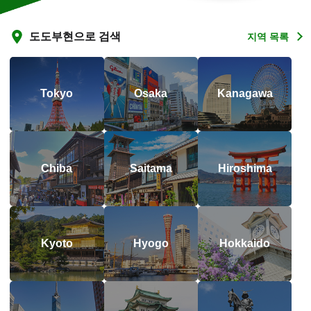
도도부현으로 검색
지역 목록
Tokyo
Osaka
Kanagawa
Chiba
Saitama
Hiroshima
Kyoto
Hyogo
Hokkaido