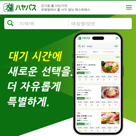
인기점·줄 서는가게·
유명점에서 줄 서지 않는 패스트패스