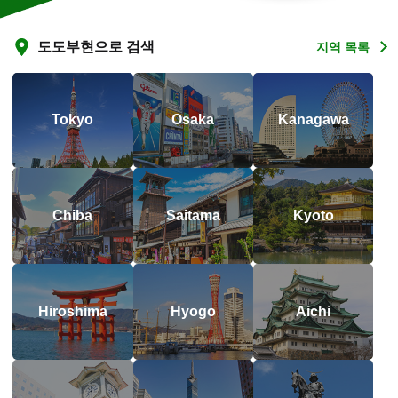
도도부현으로 검색
지역 목록
Tokyo
Osaka
Kanagawa
Chiba
Saitama
Kyoto
Hiroshima
Hyogo
Aichi