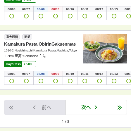
08/06
08/07
08/08
08/09
08/10
08/11
08/12
08/13
08/1
意大利面
面类
Kamakura Pasta ObirinGakuenmae
1010-2 Negishimachi Kamakura Pasta,Machida,Tokyo
1.7km 距离 fuchinobe 车站
HayaPass
¥ 500 ~
08/06
08/07
08/08
08/09
08/10
08/11
08/12
08/13
08/1
前へ
次へ
1 / 3