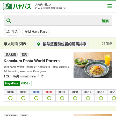
人气店·排队店·
名店无需排队的快速通行证
搜索
筛选
今日 Haya Pass
意大利面 列表
按与您当前位置的距离排序
25 案例
意大利面
面类
Kamakura Pasta World Porters
Yokohama World Porters 1F Kamakura Pasta Shinko 2-
2-1,Naka-ku, Yokohama,Kanagawa
1.2km 距离 minatomirai 车站
HayaPass
¥ 500 ~
08/06
08/07
08/08
08/09
08/10
08/11
08/12
08/13
08/1