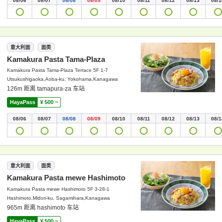
08/06
08/07
08/08
08/09
08/10
08/11
08/12
08/13
08/1
意大利面
面类
Kamakura Pasta Tama-Plaza
Kamakura Pasta Tama-Plaza Terrace 5F 1-7
Utsukushigaoka,Aoba-ku, Yokohama,Kanagawa
126m 距离 tamapura-za 车站
HayaPass
¥ 500 ~
08/06
08/07
08/08
08/09
08/10
08/11
08/12
08/13
08/1
意大利面
面类
Kamakura Pasta mewe Hashimoto
Kamakura Pasta mewe Hashimoto 5F 3-28-1
Hashimoto,Midori-ku, Sagamihara,Kanagawa
965m 距离 hashimoto 车站
HayaPass
¥ 500 ~