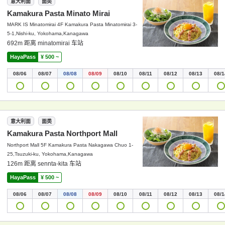
意大利面
面类
Kamakura Pasta Minato Mirai
MARK IS Minatomirai 4F Kamakura Pasta Minatomirai 3-
5-1,Nishi-ku, Yokohama,Kanagawa
692m 距离 minatomirai 车站
HayaPass
¥ 500 ~
08/06
08/07
08/08
08/09
08/10
08/11
08/12
08/13
08/1
意大利面
面类
Kamakura Pasta Northport Mall
Northport Mall 5F Kamakura Pasta Nakagawa Chuo 1-
25,Tsuzuki-ku, Yokohama,Kanagawa
126m 距离 sennta-kita 车站
HayaPass
¥ 500 ~
08/06
08/07
08/08
08/09
08/10
08/11
08/12
08/13
08/1