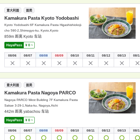
意大利面
面类
Kamakura Pasta Kyoto Yodobashi
Kyoto Yodobashi 6F Kamakura Pasta Higashishiokoji-
cho 590-2,Shimogyo-ku, Kyoto,Kyoto
859m 距离 Kyoto 车站
HayaPass
¥ 0 ~
08/06
08/07
08/08
08/09
08/10
08/11
08/12
08/13
08/1
意大利面
面类
Kamakura Pasta Nagoya PARCO
Nagoya PARCO West Building 7F Kamakura Pasta
Sakae 3-29-1,Naka-ku, Nagoya,Aichi
442m 距离 yabachou 车站
HayaPass
¥ 0 ~
08/06
08/07
08/08
08/09
08/10
08/11
08/12
08/13
08/1