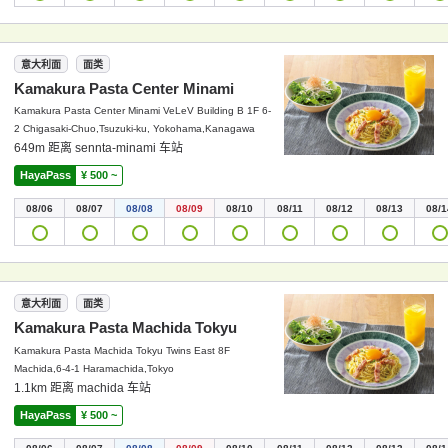
意大利面
面类
Kamakura Pasta Center Minami
Kamakura Pasta Center Minami VeLeV Building B 1F 6-
2 Chigasaki-Chuo,Tsuzuki-ku, Yokohama,Kanagawa
649m 距离 sennta-minami 车站
HayaPass
¥ 500 ~
08/06
08/07
08/08
08/09
08/10
08/11
08/12
08/13
08/1
意大利面
面类
Kamakura Pasta Machida Tokyu
Kamakura Pasta Machida Tokyu Twins East 8F
Machida,6-4-1 Haramachida,Tokyo
1.1km 距离 machida 车站
HayaPass
¥ 500 ~