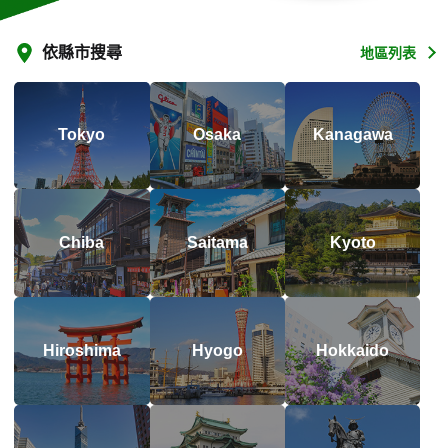
依縣市搜尋
地區列表
Tokyo
Osaka
Kanagawa
Chiba
Saitama
Kyoto
Hiroshima
Hyogo
Hokkaido